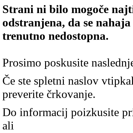
Strani ni bilo mogoče najt
odstranjena, da se nahaja
trenutno nedostopna.
Prosimo poskusite naslednj
Če ste spletni naslov vtipkal
preverite črkovanje.
Do informacij poizkusite pr
ali