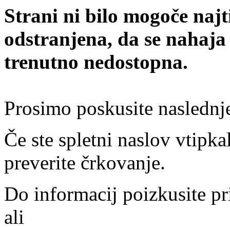
Strani ni bilo mogoče najt
odstranjena, da se nahaja
trenutno nedostopna.
Prosimo poskusite naslednj
Če ste spletni naslov vtipkal
preverite črkovanje.
Do informacij poizkusite pr
ali