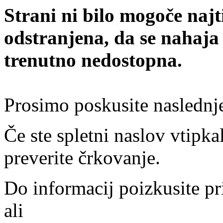
Strani ni bilo mogoče najt
odstranjena, da se nahaja
trenutno nedostopna.
Prosimo poskusite naslednj
Če ste spletni naslov vtipkal
preverite črkovanje.
Do informacij poizkusite pr
ali