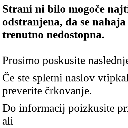
Strani ni bilo mogoče najt
odstranjena, da se nahaja
trenutno nedostopna.
Prosimo poskusite naslednj
Če ste spletni naslov vtipkal
preverite črkovanje.
Do informacij poizkusite pr
ali