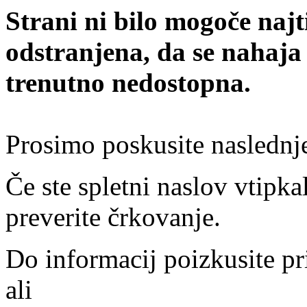
Strani ni bilo mogoče najt
odstranjena, da se nahaja
trenutno nedostopna.
Prosimo poskusite naslednj
Če ste spletni naslov vtipkal
preverite črkovanje.
Do informacij poizkusite pr
ali