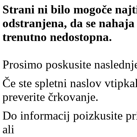
Strani ni bilo mogoče najt
odstranjena, da se nahaja
trenutno nedostopna.
Prosimo poskusite naslednj
Če ste spletni naslov vtipkal
preverite črkovanje.
Do informacij poizkusite pr
ali