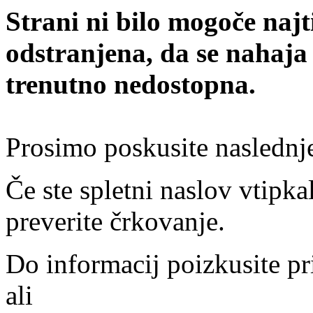
Strani ni bilo mogoče najt
odstranjena, da se nahaja
trenutno nedostopna.
Prosimo poskusite naslednj
Če ste spletni naslov vtipkal
preverite črkovanje.
Do informacij poizkusite pr
ali