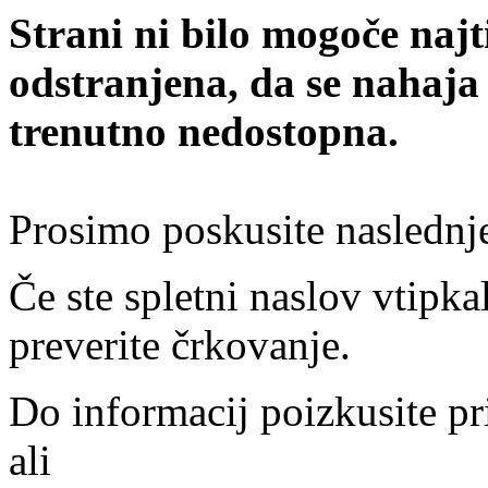
Strani ni bilo mogoče najt
odstranjena, da se nahaja
trenutno nedostopna.
Prosimo poskusite naslednj
Če ste spletni naslov vtipkal
preverite črkovanje.
Do informacij poizkusite pr
ali