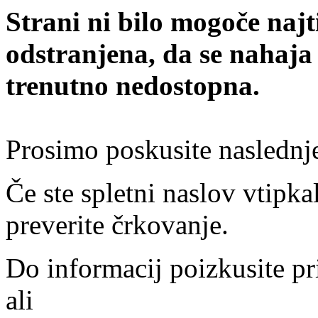
Strani ni bilo mogoče najt
odstranjena, da se nahaja
trenutno nedostopna.
Prosimo poskusite naslednj
Če ste spletni naslov vtipkal
preverite črkovanje.
Do informacij poizkusite pr
ali