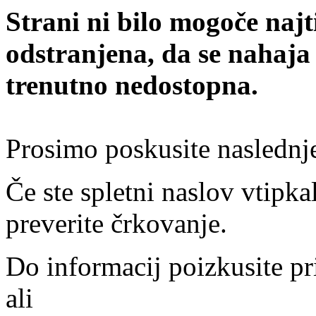
Strani ni bilo mogoče najt
odstranjena, da se nahaja
trenutno nedostopna.
Prosimo poskusite naslednj
Če ste spletni naslov vtipkal
preverite črkovanje.
Do informacij poizkusite pr
ali