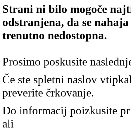
Strani ni bilo mogoče najt
odstranjena, da se nahaja
trenutno nedostopna.
Prosimo poskusite naslednj
Če ste spletni naslov vtipkal
preverite črkovanje.
Do informacij poizkusite pr
ali