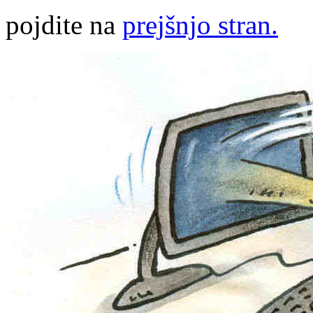
pojdite na
prejšnjo stran.