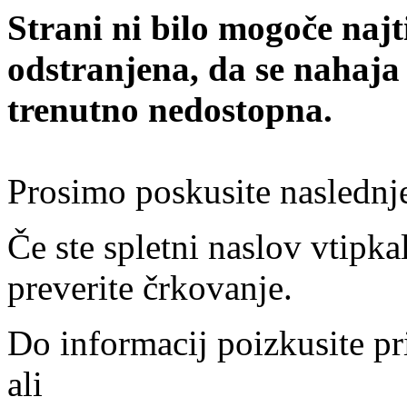
Strani ni bilo mogoče najt
odstranjena, da se nahaja
trenutno nedostopna.
Prosimo poskusite naslednj
Če ste spletni naslov vtipkal
preverite črkovanje.
Do informacij poizkusite pr
ali