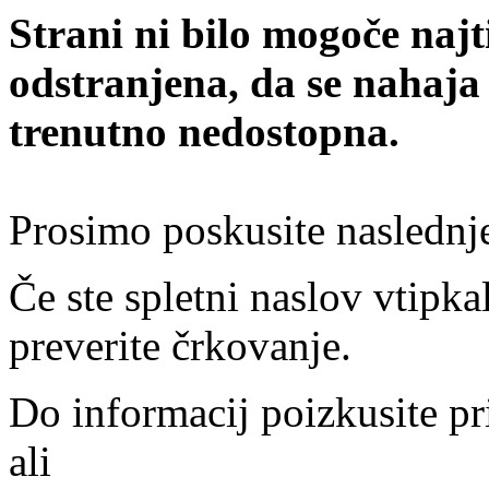
Strani ni bilo mogoče najt
odstranjena, da se nahaja
trenutno nedostopna.
Prosimo poskusite naslednj
Če ste spletni naslov vtipkal
preverite črkovanje.
Do informacij poizkusite pr
ali