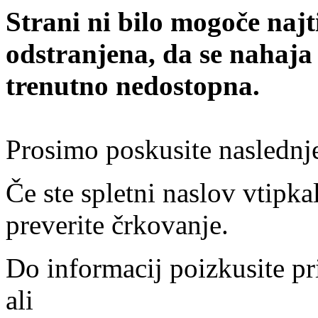
Strani ni bilo mogoče najt
odstranjena, da se nahaja
trenutno nedostopna.
Prosimo poskusite naslednj
Če ste spletni naslov vtipkal
preverite črkovanje.
Do informacij poizkusite pr
ali