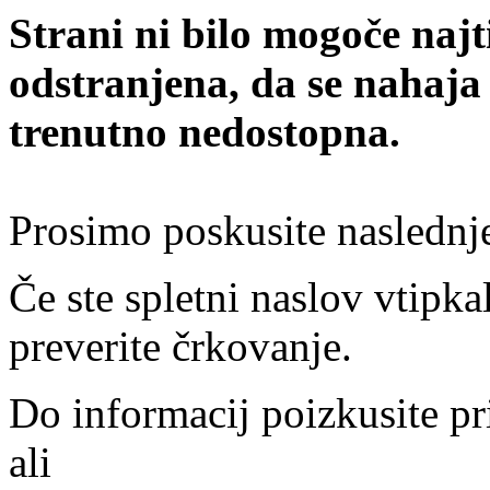
Strani ni bilo mogoče najt
odstranjena, da se nahaja
trenutno nedostopna.
Prosimo poskusite naslednj
Če ste spletni naslov vtipkal
preverite črkovanje.
Do informacij poizkusite pr
ali