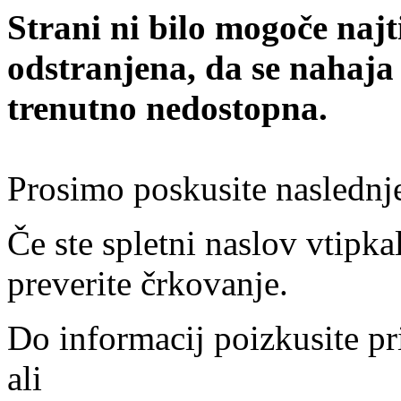
Strani ni bilo mogoče najt
odstranjena, da se nahaja
trenutno nedostopna.
Prosimo poskusite naslednj
Če ste spletni naslov vtipkal
preverite črkovanje.
Do informacij poizkusite pr
ali