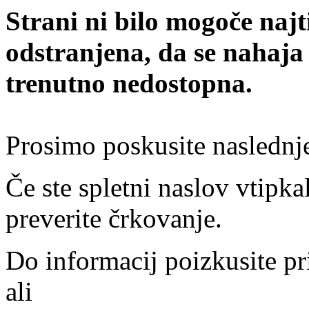
Strani ni bilo mogoče najt
odstranjena, da se nahaja
trenutno nedostopna.
Prosimo poskusite naslednj
Če ste spletni naslov vtipkal
preverite črkovanje.
Do informacij poizkusite pr
ali