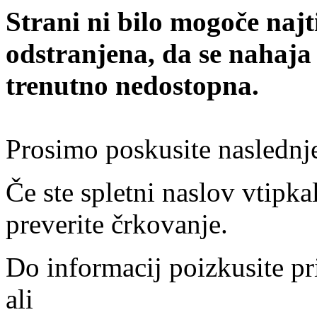
Strani ni bilo mogoče najt
odstranjena, da se nahaja
trenutno nedostopna.
Prosimo poskusite naslednj
Če ste spletni naslov vtipkal
preverite črkovanje.
Do informacij poizkusite pr
ali