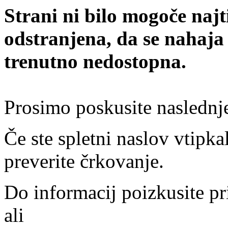
Strani ni bilo mogoče najt
odstranjena, da se nahaja
trenutno nedostopna.
Prosimo poskusite naslednj
Če ste spletni naslov vtipkal
preverite črkovanje.
Do informacij poizkusite pr
ali