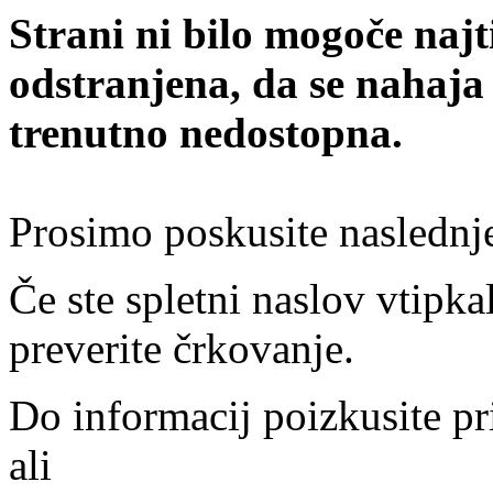
Strani ni bilo mogoče najt
odstranjena, da se nahaja
trenutno nedostopna.
Prosimo poskusite naslednj
Če ste spletni naslov vtipkal
preverite črkovanje.
Do informacij poizkusite pr
ali