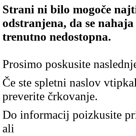
Strani ni bilo mogoče najt
odstranjena, da se nahaja
trenutno nedostopna.
Prosimo poskusite naslednj
Če ste spletni naslov vtipkal
preverite črkovanje.
Do informacij poizkusite pr
ali