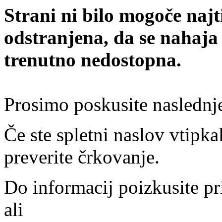
Strani ni bilo mogoče najt
odstranjena, da se nahaja
trenutno nedostopna.
Prosimo poskusite naslednj
Če ste spletni naslov vtipkal
preverite črkovanje.
Do informacij poizkusite pr
ali