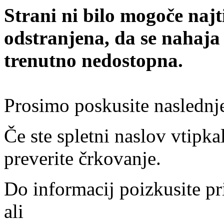
Strani ni bilo mogoče najt
odstranjena, da se nahaja
trenutno nedostopna.
Prosimo poskusite naslednj
Če ste spletni naslov vtipkal
preverite črkovanje.
Do informacij poizkusite pr
ali