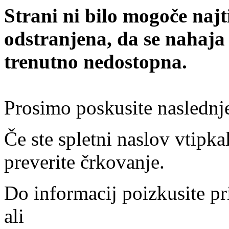
Strani ni bilo mogoče najt
odstranjena, da se nahaja
trenutno nedostopna.
Prosimo poskusite naslednj
Če ste spletni naslov vtipkal
preverite črkovanje.
Do informacij poizkusite pr
ali