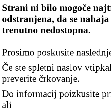
Strani ni bilo mogoče najt
odstranjena, da se nahaja
trenutno nedostopna.
Prosimo poskusite naslednj
Če ste spletni naslov vtipkal
preverite črkovanje.
Do informacij poizkusite pr
ali