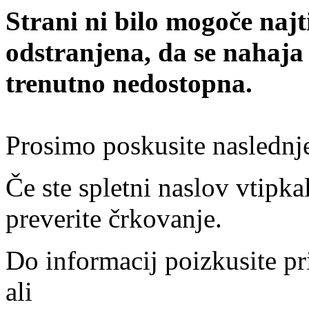
Strani ni bilo mogoče najt
odstranjena, da se nahaja
trenutno nedostopna.
Prosimo poskusite naslednj
Če ste spletni naslov vtipkal
preverite črkovanje.
Do informacij poizkusite pr
ali