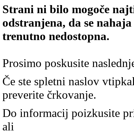
Strani ni bilo mogoče najt
odstranjena, da se nahaja
trenutno nedostopna.
Prosimo poskusite naslednj
Če ste spletni naslov vtipkal
preverite črkovanje.
Do informacij poizkusite pr
ali