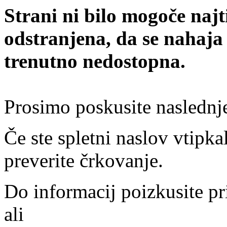
Strani ni bilo mogoče najt
odstranjena, da se nahaja
trenutno nedostopna.
Prosimo poskusite naslednj
Če ste spletni naslov vtipkal
preverite črkovanje.
Do informacij poizkusite pr
ali