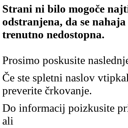
Strani ni bilo mogoče najt
odstranjena, da se nahaja
trenutno nedostopna.
Prosimo poskusite naslednj
Če ste spletni naslov vtipkal
preverite črkovanje.
Do informacij poizkusite pr
ali