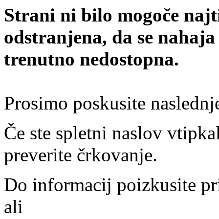
Strani ni bilo mogoče najt
odstranjena, da se nahaja
trenutno nedostopna.
Prosimo poskusite naslednj
Če ste spletni naslov vtipkal
preverite črkovanje.
Do informacij poizkusite pr
ali