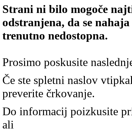
Strani ni bilo mogoče najt
odstranjena, da se nahaja
trenutno nedostopna.
Prosimo poskusite naslednj
Če ste spletni naslov vtipkal
preverite črkovanje.
Do informacij poizkusite pr
ali