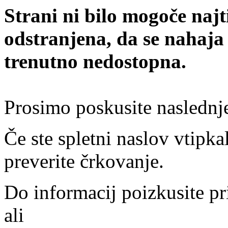
Strani ni bilo mogoče najt
odstranjena, da se nahaja
trenutno nedostopna.
Prosimo poskusite naslednj
Če ste spletni naslov vtipkal
preverite črkovanje.
Do informacij poizkusite pr
ali