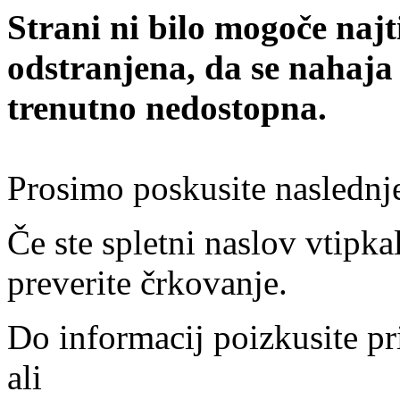
Strani ni bilo mogoče najt
odstranjena, da se nahaja
trenutno nedostopna.
Prosimo poskusite naslednj
Če ste spletni naslov vtipkal
preverite črkovanje.
Do informacij poizkusite pr
ali