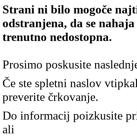
Strani ni bilo mogoče najt
odstranjena, da se nahaja
trenutno nedostopna.
Prosimo poskusite naslednj
Če ste spletni naslov vtipkal
preverite črkovanje.
Do informacij poizkusite pr
ali