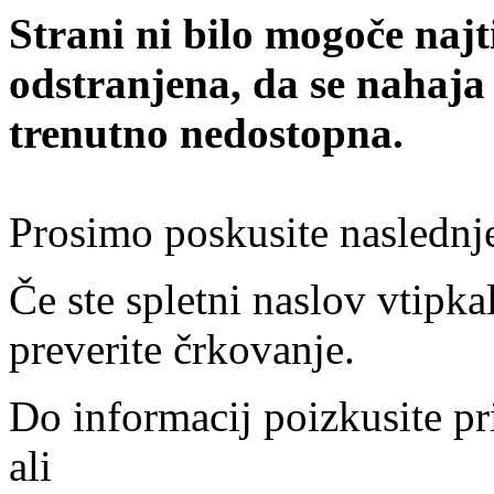
Strani ni bilo mogoče najt
odstranjena, da se nahaja
trenutno nedostopna.
Prosimo poskusite naslednj
Če ste spletni naslov vtipkal
preverite črkovanje.
Do informacij poizkusite pr
ali