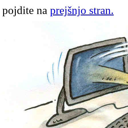
pojdite na
prejšnjo stran.