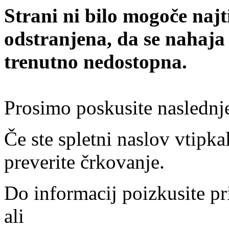
Strani ni bilo mogoče najt
odstranjena, da se nahaja
trenutno nedostopna.
Prosimo poskusite naslednj
Če ste spletni naslov vtipkal
preverite črkovanje.
Do informacij poizkusite pr
ali