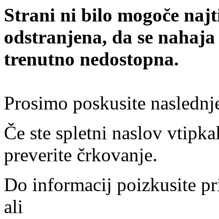
Strani ni bilo mogoče najt
odstranjena, da se nahaja
trenutno nedostopna.
Prosimo poskusite naslednj
Če ste spletni naslov vtipkal
preverite črkovanje.
Do informacij poizkusite pr
ali