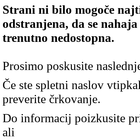
Strani ni bilo mogoče najt
odstranjena, da se nahaja
trenutno nedostopna.
Prosimo poskusite naslednj
Če ste spletni naslov vtipkal
preverite črkovanje.
Do informacij poizkusite pr
ali