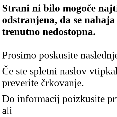
Strani ni bilo mogoče najt
odstranjena, da se nahaja
trenutno nedostopna.
Prosimo poskusite naslednj
Če ste spletni naslov vtipkal
preverite črkovanje.
Do informacij poizkusite pr
ali