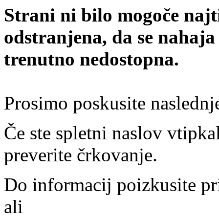
Strani ni bilo mogoče najt
odstranjena, da se nahaja
trenutno nedostopna.
Prosimo poskusite naslednj
Če ste spletni naslov vtipkal
preverite črkovanje.
Do informacij poizkusite pr
ali