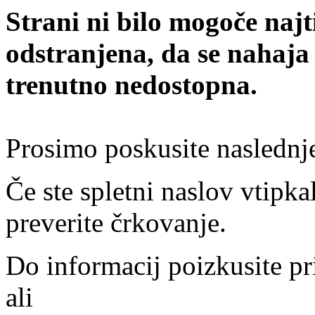
Strani ni bilo mogoče najt
odstranjena, da se nahaja
trenutno nedostopna.
Prosimo poskusite naslednj
Če ste spletni naslov vtipkal
preverite črkovanje.
Do informacij poizkusite pr
ali