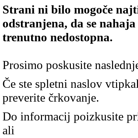
Strani ni bilo mogoče najt
odstranjena, da se nahaja
trenutno nedostopna.
Prosimo poskusite naslednj
Če ste spletni naslov vtipkal
preverite črkovanje.
Do informacij poizkusite pr
ali