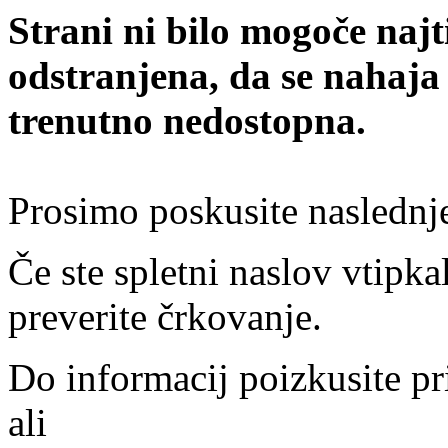
Strani ni bilo mogoče najt
odstranjena, da se nahaja
trenutno nedostopna.
Prosimo poskusite naslednj
Če ste spletni naslov vtipkal
preverite črkovanje.
Do informacij poizkusite pr
ali