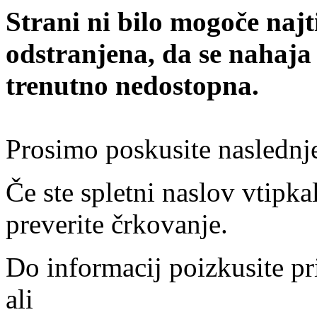
Strani ni bilo mogoče najt
odstranjena, da se nahaja
trenutno nedostopna.
Prosimo poskusite naslednj
Če ste spletni naslov vtipkal
preverite črkovanje.
Do informacij poizkusite pr
ali