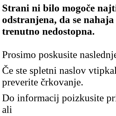
Strani ni bilo mogoče najt
odstranjena, da se nahaja
trenutno nedostopna.
Prosimo poskusite naslednj
Če ste spletni naslov vtipkal
preverite črkovanje.
Do informacij poizkusite pr
ali