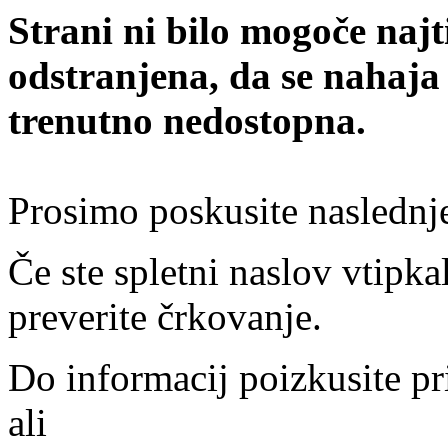
Strani ni bilo mogoče najt
odstranjena, da se nahaja
trenutno nedostopna.
Prosimo poskusite naslednj
Če ste spletni naslov vtipkal
preverite črkovanje.
Do informacij poizkusite pr
ali