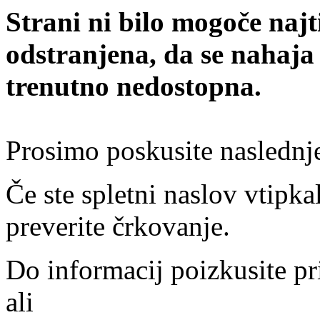
Strani ni bilo mogoče najt
odstranjena, da se nahaja
trenutno nedostopna.
Prosimo poskusite naslednj
Če ste spletni naslov vtipkal
preverite črkovanje.
Do informacij poizkusite pr
ali