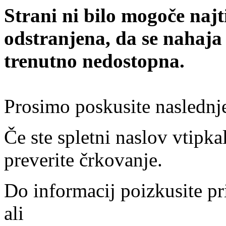
Strani ni bilo mogoče najt
odstranjena, da se nahaja
trenutno nedostopna.
Prosimo poskusite naslednj
Če ste spletni naslov vtipkal
preverite črkovanje.
Do informacij poizkusite pr
ali