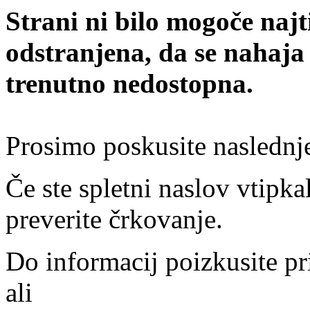
Strani ni bilo mogoče najt
odstranjena, da se nahaja
trenutno nedostopna.
Prosimo poskusite naslednj
Če ste spletni naslov vtipkal
preverite črkovanje.
Do informacij poizkusite pr
ali