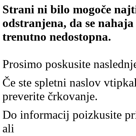
Strani ni bilo mogoče najt
odstranjena, da se nahaja
trenutno nedostopna.
Prosimo poskusite naslednj
Če ste spletni naslov vtipkal
preverite črkovanje.
Do informacij poizkusite pr
ali